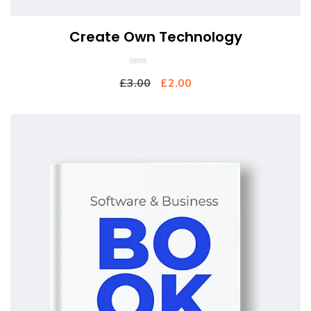
Create Own Technology
0
£
3.00
£
2.00
out
of
5