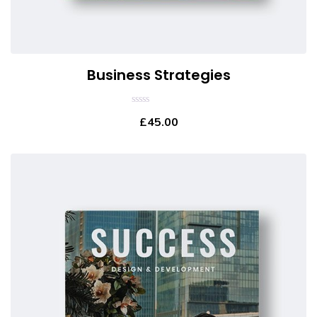
Business Strategies
0
£
45.00
out
of
5