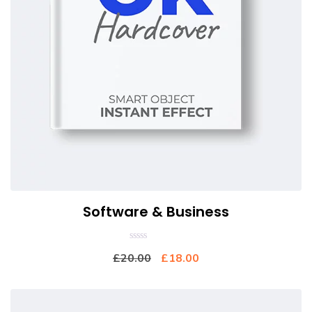
Software & Business
0
£
20.00
£
18.00
out
of
5