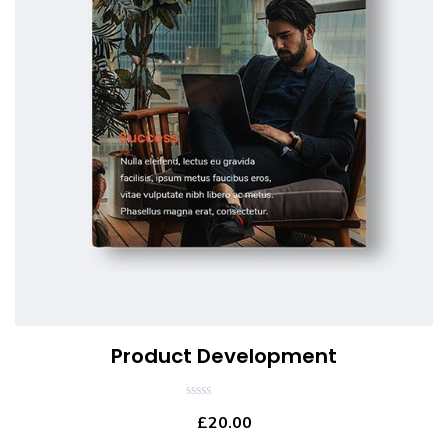
Product Development
0
£
20.00
out
of