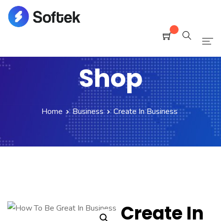
Home
Shop
Pages
Blog
Home
Business
Create In Business
Shop
Portfolio
Create In